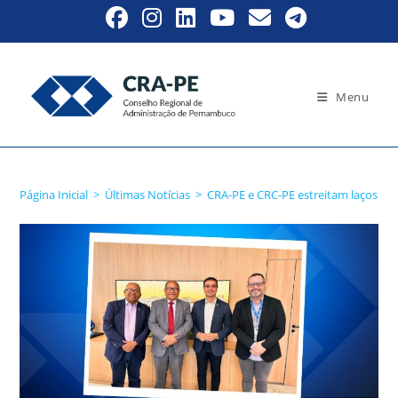
Ir
para
o
conteúdo
Menu
Blog
Página Inicial
>
Últimas Notícias
>
CRA-PE e CRC-PE estreitam laços pa