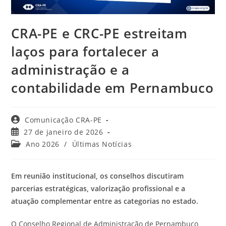
CRA-PE e CRC-PE estreitam
laços para fortalecer a
administração e a
contabilidade em Pernambuco
Autor
Comunicação CRA-PE
do
Post
27 de janeiro de 2026
post:
publicado:
Categoria
Ano 2026
/
Últimas Notícias
do
post:
Em reunião institucional, os conselhos discutiram
parcerias estratégicas, valorização profissional e a
atuação complementar entre as categorias no estado.
O Conselho Regional de Administração de Pernambuco