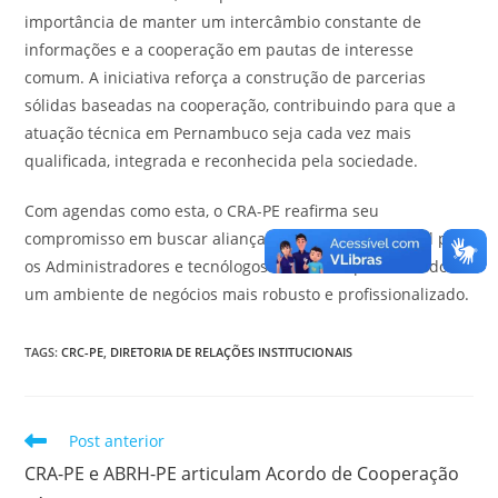
importância de manter um intercâmbio constante de
informações e a cooperação em pautas de interesse
comum. A iniciativa reforça a construção de parcerias
sólidas baseadas na cooperação, contribuindo para que a
atuação técnica em Pernambuco seja cada vez mais
qualificada, integrada e reconhecida pela sociedade.
Com agendas como esta, o CRA-PE reafirma seu
compromisso em buscar alianças que gerem valor real para
os Administradores e tecnólogos do estado, promovendo
um ambiente de negócios mais robusto e profissionalizado.
TAGS
:
CRC-PE
,
DIRETORIA DE RELAÇÕES INSTITUCIONAIS
Leia
Post anterior
mais
CRA-PE e ABRH-PE articulam Acordo de Cooperação
artigos