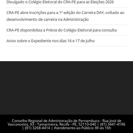
Divulgado o Colégio Eleitoral do CRA-PE para as Eleições 2026
CRA-PE abre inscrições para a 1ª edição do Carreira DAY, voltado ao
desenvolvimento de carreira na Administração
CRA-PE disponibiliza a Prévia do Colégio Eleitoral para consulta
Aviso sobre o Expediente nos dias 16 e 17 de julho
Conselho Regional de Administração de Pernambuco - Rua José de
Vasconcelos, 93 - Tamarineira, Recife - PE, 52110-040 | (81) 3441-4196
| (81) 3268-4414 | Atendimento ao Público: 8h às 16h