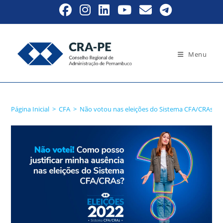
Ir
para
o
conteúdo
Menu
Blog
Página Inicial
>
CFA
>
Não votou nas eleições do Sistema CFA/CRAs? Jus