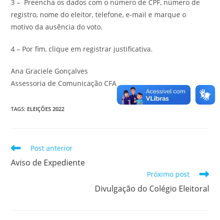
3 – Preencha os dados com o número de CPF, número de
registro, nome do eleitor, telefone, e-mail e marque o
motivo da ausência do voto.
4 – Por fim, clique em registrar justificativa.
Ana Graciele Gonçalves
Assessoria de Comunicação CFA
TAGS
:
ELEIÇÕES 2022
Leia
Post anterior
mais
Aviso de Expediente
artigos
Próximo post
Divulgação do Colégio Eleitoral