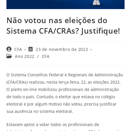
Não votou nas eleições do
Sistema CFA/CRAs? Justifique!
Autor
Post
CFA
23 de novembro de 2022
do
publicado:
Categoria
Ano 2022
/
CFA
post:
do
post:
O Sistema Conselhos Federal e Regionais de Administração
(CFA/CRAs) realizou, nesta terça-feira, 22, as eleições 2022.
O pleito on-line mobilizou profissionais de administração
de todo o país. Contudo, o eleitor que estava no colégio
eleitoral e por algum motivo não votou, precisa justificar
sua ausência no sistema eleitoral.
Estavam aptos a votar todos os profissionais de