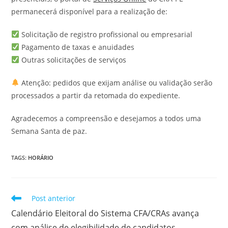
permanecerá disponível para a realização de:
Solicitação de registro profissional ou empresarial
Pagamento de taxas e anuidades
Outras solicitações de serviços
Atenção: pedidos que exijam análise ou validação serão
processados a partir da retomada do expediente.
Agradecemos a compreensão e desejamos a todos uma
Semana Santa de paz.
TAGS
:
HORÁRIO
Leia
Post anterior
mais
Calendário Eleitoral do Sistema CFA/CRAs avança
artigos
com análise de elegibilidade de candidatos