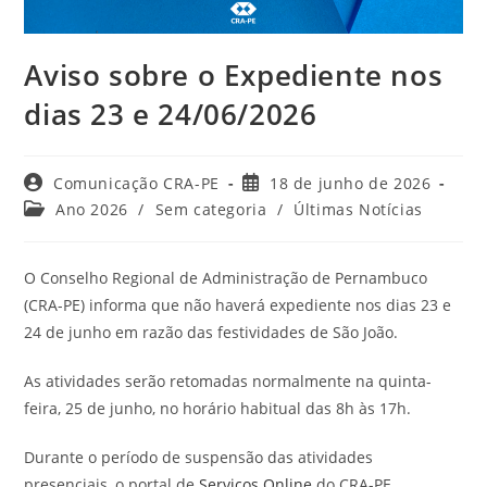
Aviso sobre o Expediente nos
dias 23 e 24/06/2026
Autor
Post
Comunicação CRA-PE
18 de junho de 2026
do
publicado:
Categoria
Ano 2026
/
Sem categoria
/
Últimas Notícias
post:
do
post:
O Conselho Regional de Administração de Pernambuco
(CRA-PE) informa que não haverá expediente nos dias 23 e
24 de junho
em razão das festividades de São João.
As atividades serão retomadas normalmente na quinta-
feira, 25 de junho, no horário habitual das 8h às 17h.
Durante o período de suspensão das atividades
presenciais, o portal de
Serviços Online
do CRA-PE