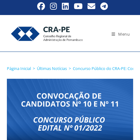
Menu
Blog
Página Inicial
>
Últimas Notícias
>
Concurso Público do CRA-PE: Convo