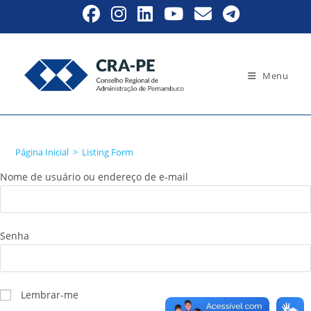
Ir
para
o
conteúdo
Menu
Listing Form
Página Inicial
>
Listing Form
Nome de usuário ou endereço de e-mail
Senha
Lembrar-me